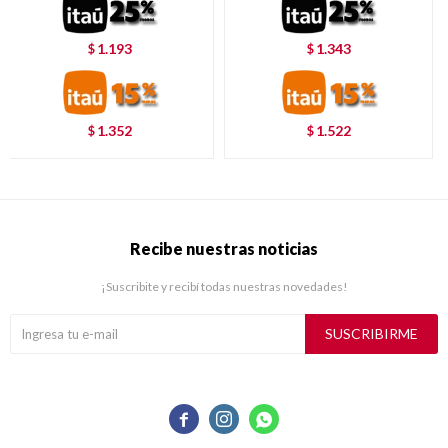
1.193
1.343
$
$
1.352
1.522
$
$
Recibe nuestras noticias
¡Suscribite y recibí todas nuestras novedades!
SUSCRIBIRME


