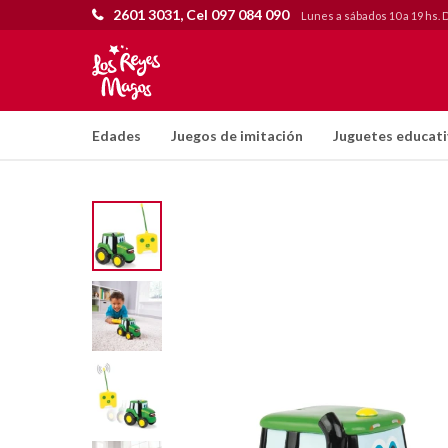
2601 3031, Cel 097 084 090
Lunes a sábados 10 a 19 hs. 
Edades
Juegos de imitación
Juguetes educat