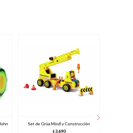
John
Set de Grúa Móvil y Construcción
Auto a co
3.690
$