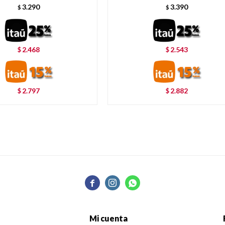
3.290
3.390
$
$
2.468
2.543
$
$
2.797
2.882
$
$



Mi cuenta