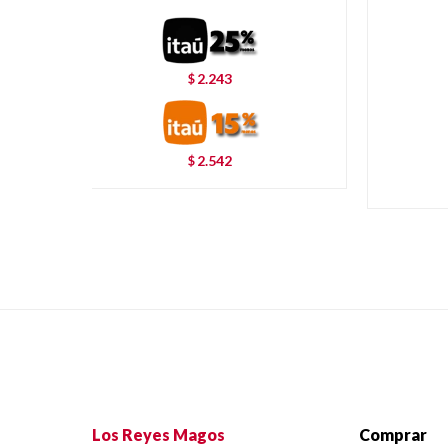
2.243
$
2.542
$
Los Reyes Magos
Comprar