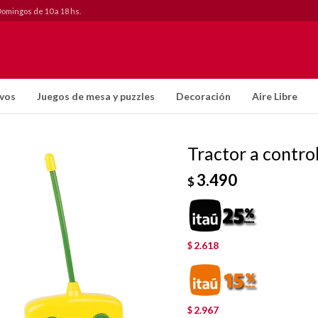
Domingos de 10 a 18 hs.
ivos
Juegos de mesa y puzzles
Decoración
Aire Libre
Tractor a contro
3.490
$
2.618
$
2.967
$