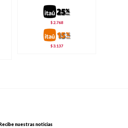
2.768
$
3.137
$
Recibe nuestras noticias