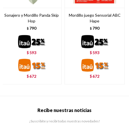
Sonajero y Mordillo Panda Skip
Mordillo juego Sensorial ABC
Hop
Hape
790
790
$
$
593
593
$
$
672
672
$
$
Recibe nuestras noticias
¡Suscribite y recibí todas nuestras novedades!