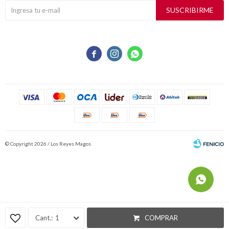
SUSCRIBIRME



© Copyright 2026 / Los Reyes Magos
Fenicio
1
COMPRAR