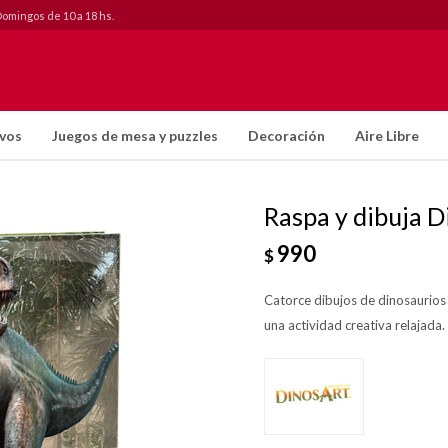
Domingos de 10 a 18 hs.
ivos
Juegos de mesa y puzzles
Decoración
Aire Libre
Raspa y dibuja D
990
$
Catorce dibujos de dinosaurio
una actividad creativa relajada.