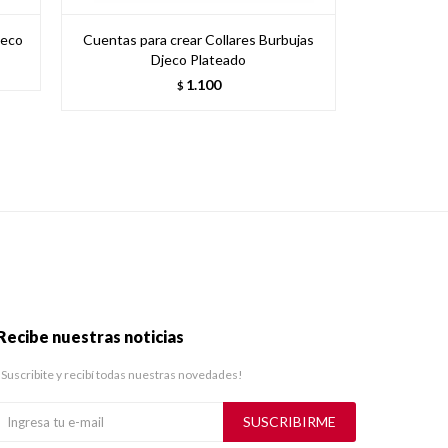
jeco
Cuentas para crear Collares Burbujas
Cuentas 
Djeco Plateado
1.100
$
Recibe nuestras noticias
¡Suscribite y recibí todas nuestras novedades!
SUSCRIBIRME