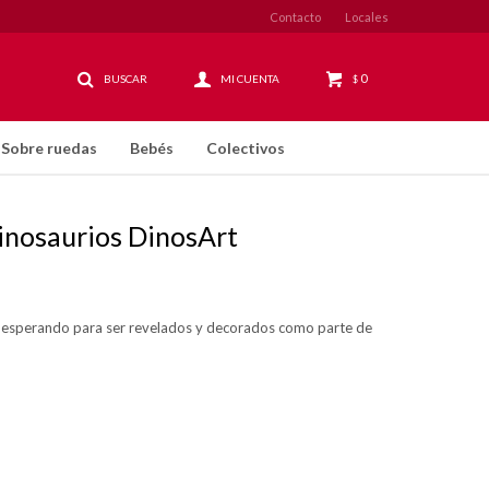
Contacto
Locales
0
$
Sobre ruedas
Bebés
Colectivos
inosaurios DinosArt
s esperando para ser revelados y decorados como parte de