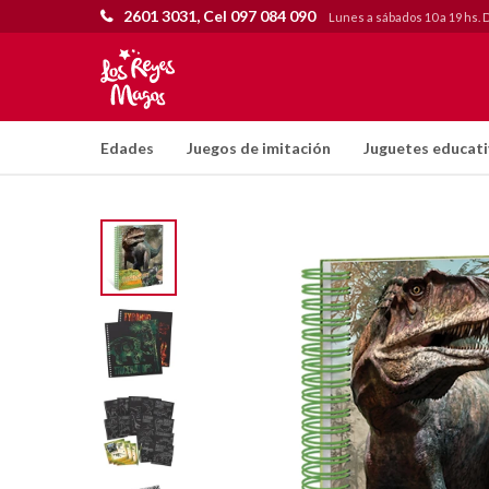
2601 3031, Cel 097 084 090
Lunes a sábados 10 a 19 hs. 
Edades
Juegos de imitación
Juguetes educat