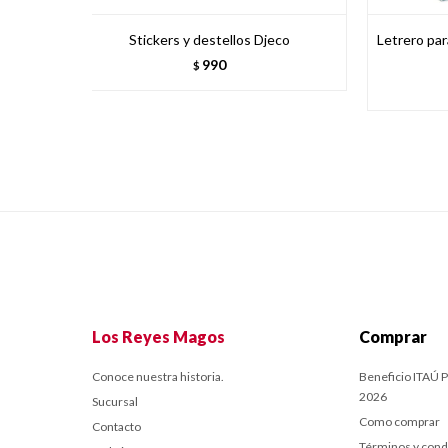
Stickers y destellos Djeco
Letrero par
990
$
Los Reyes Magos
Comprar
Conoce nuestra historia.
Beneficio ITAÚ P
2026
Sucursal
Como comprar
Contacto
Términos y cond