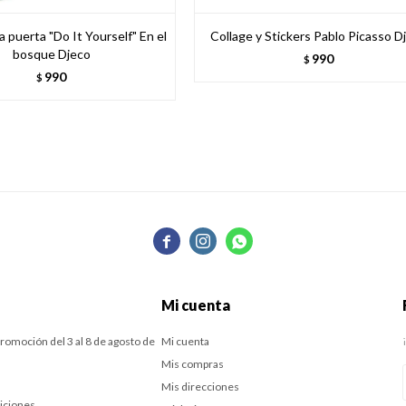
a puerta "Do It Yourself" En el
Collage y Stickers Pablo Picasso D
bosque Djeco
990
$
990
$



Mi cuenta
romoción del 3 al 8 de agosto de
Mi cuenta
Mis compras
Mis direcciones
iciones