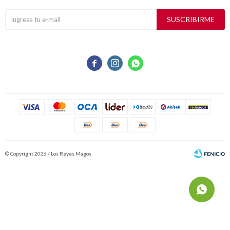
SUSCRIBIRME



© Copyright 2026 / Los Reyes Magos
Fenicio