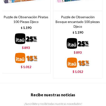
Puzzle de Observación Piratas
Puzzle de Observación
100 Piezas Djeco
Bosque encantado 100 piezas
Djeco
1.190
$
1.190
$
893
$
893
$
1.012
$
1.012
$
Recibe nuestras noticias
¡Suscribite y recibí todas nuestras novedades!