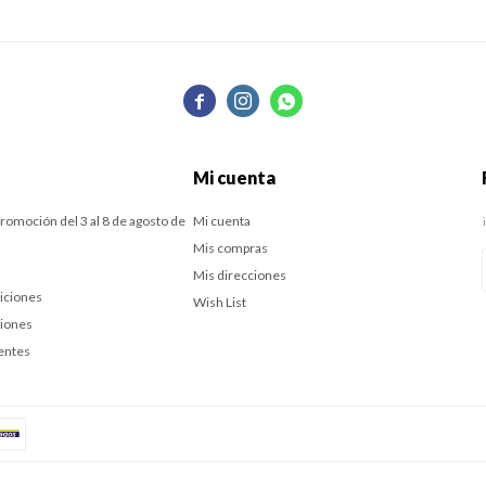



Mi cuenta
romoción del 3 al 8 de agosto de
Mi cuenta
Mis compras
Mis direcciones
iciones
Wish List
ciones
entes