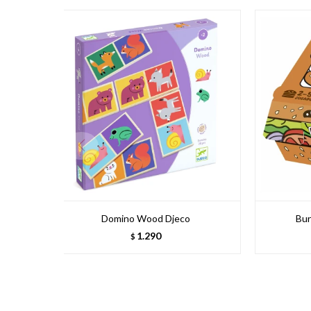
Domino Wood Djeco
Bur
1.290
$