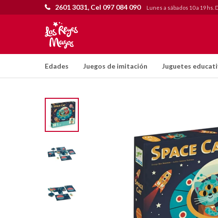
2601 3031, Cel 097 084 090
Lunes a sábados 10 a 19 hs. 
Edades
Juegos de imitación
Juguetes educat