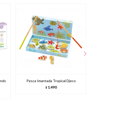
ends
Pesca Imantada Tropical Djeco
Letr
1.490
$