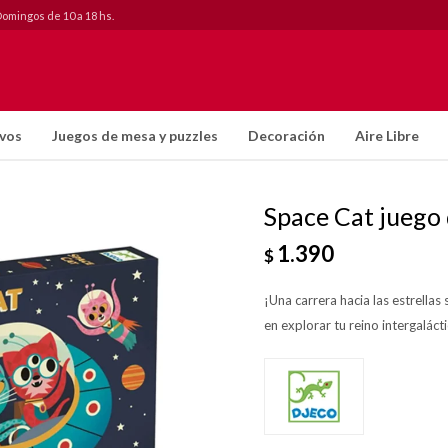
Domingos de 10 a 18 hs.
ivos
Juegos de mesa y puzzles
Decoración
Aire Libre
Space Cat juego
1.390
$
¡Una carrera hacia las estrellas
en explorar tu reino intergaláct