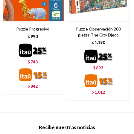
Puzzle Progresivo
Puzzle Observación 200
piezas The City Djeco
990
$
1.190
$
743
$
893
$
842
$
1.012
$
Recibe nuestras noticias