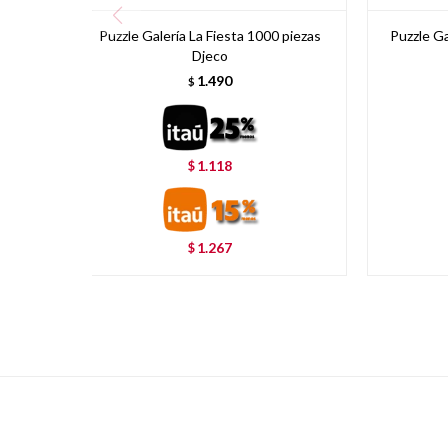
Puzzle Galería La Fiesta 1000 piezas
Puzzle Ga
Djeco
1.490
$
1.118
$
1.267
$