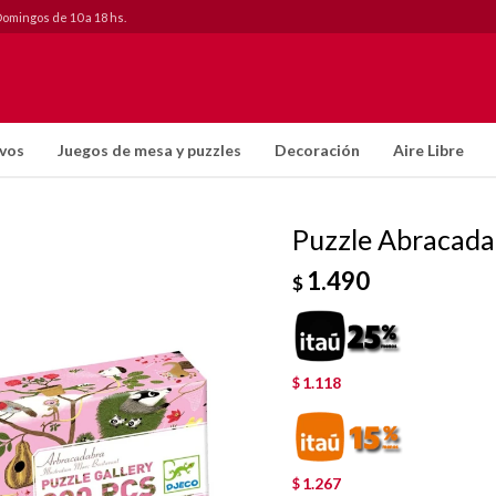
Domingos de 10 a 18 hs.
ivos
Juegos de mesa y puzzles
Decoración
Aire Libre
Puzzle Abracada
1.490
$
1.118
$
1.267
$