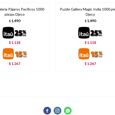
lería Pájaros Pacíficos 1000
Puzzle Gallery Magic India 1000 pi
piezas Djeco
Djeco
1.490
1.490
$
$
1.118
1.118
$
$
1.267
1.267
$
$


