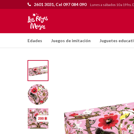
2601 3031, Cel 097 084 090
Lunes a sábados 10 a 19 hs. 
Edades
Juegos de imitación
Juguetes educat