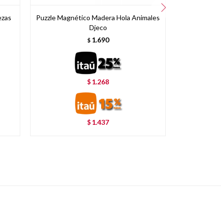
ezas
Puzzle Magnético Madera Hola Animales
Puzzle
Djeco
1.690
$
1.268
$
1.437
$