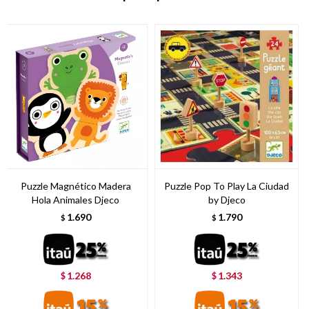
Puzzle Magnético Madera
Puzzle Pop To Play La Ciudad
Hola Animales Djeco
by Djeco
1.690
1.790
$
$
1.268
1.343
$
$