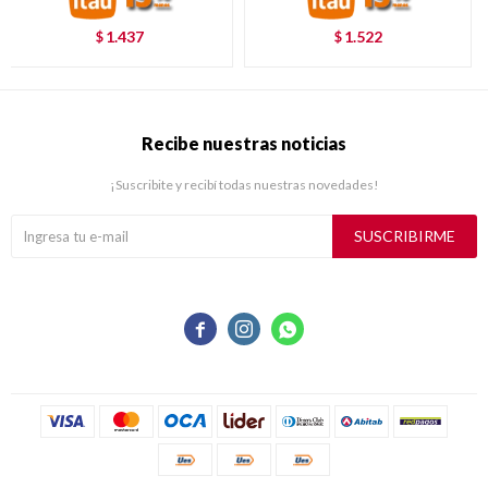
1.437
1.522
$
$
Recibe nuestras noticias
¡Suscribite y recibí todas nuestras novedades!
SUSCRIBIRME


