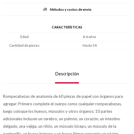
Métodos y costos de envío
CARACTERÍSTICAS
Edad
4-6 años
Cantidad de piezas
Hasta 54
Descripción
Rompecabezas de anatomía de 60 piezas de papel con órganos para
agregar; Primero complete el cuerpo como cualquier rompecabezas,
luego coloque los huesos, músculos y otros órganos; 10 partes
adicionales incluyen un cerebro, un pulmón, un corazón, un intestino
delgado, una vejiga, un riñón, un músculo bíceps, un músculo de la
pantorrilla, un hueso húmero y un hueso fémur; presenta un póster