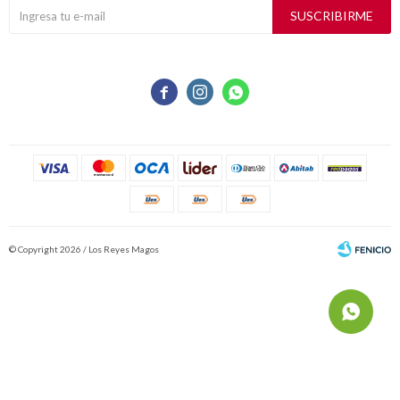
SUSCRIBIRME



© Copyright 2026 / Los Reyes Magos
Fenicio