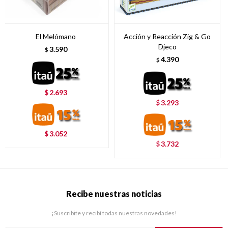
El Melómano
Acción y Reacción Zig & Go
Djeco
3.590
$
4.390
$
2.693
$
3.293
$
3.052
$
3.732
$
Recibe nuestras noticias
¡Suscribite y recibí todas nuestras novedades!