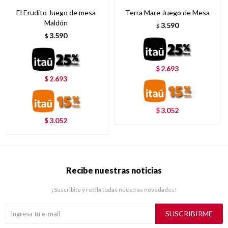
El Erudito Juego de mesa
Terra Mare Juego de Mesa
Maldón
3.590
$
3.590
$
2.693
$
2.693
$
3.052
$
3.052
$
Recibe nuestras noticias
¡Suscribite y recibí todas nuestras novedades!
SUSCRIBIRME