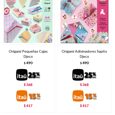
Origami Pequeñas Cajas
Origami Adivinadores Sapito
Djeco
Djeco
490
490
$
$
368
368
$
$
417
417
$
$