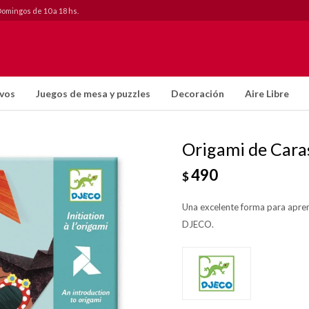
Domingos de 10 a 18 hs.
ivos
Juegos de mesa y puzzles
Decoración
Aire Libre
Origami de Cara
490
$
Una excelente forma para aprend
DJECO.