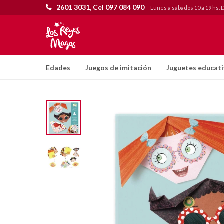
2601 3031, Cel 097 084 090
Lunes a sábados 10 a 19 hs. 
Edades
Juegos de imitación
Juguetes educat