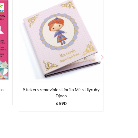
co
Stickers removibles Librillo Miss Lilyruby
Plantilla
Djeco
590
$