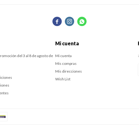



Mi cuenta
romoción del 3 al 8 de agosto de
Mi cuenta
Mis compras
Mis direcciones
iciones
Wish List
ciones
entes