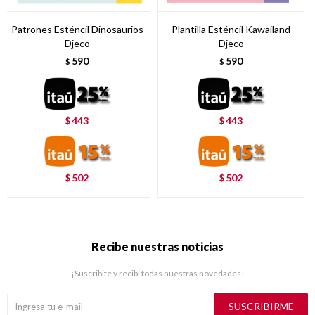
Patrones Esténcil Dinosaurios
Plantilla Esténcil Kawailand
Djeco
Djeco
590
590
$
$
443
443
$
$
502
502
$
$
Recibe nuestras noticias
¡Suscribite y recibí todas nuestras novedades!
SUSCRIBIRME