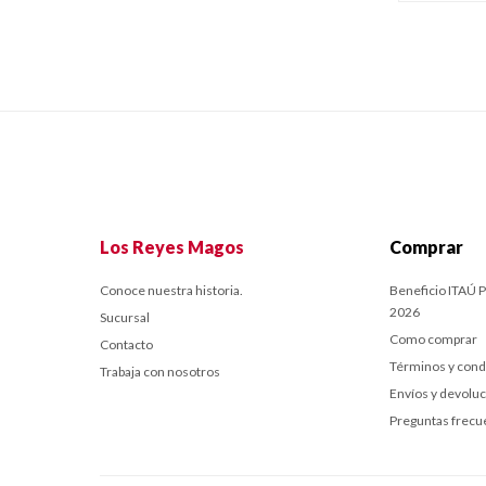
Los Reyes Magos
Comprar
Conoce nuestra historia.
Beneficio ITAÚ P
2026
Sucursal
Como comprar
Contacto
Términos y cond
Trabaja con nosotros
Envíos y devolu
Preguntas frecu