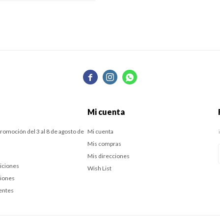



Mi cuenta
romoción del 3 al 8 de agosto de
Mi cuenta
Mis compras
Mis direcciones
iciones
Wish List
ciones
entes