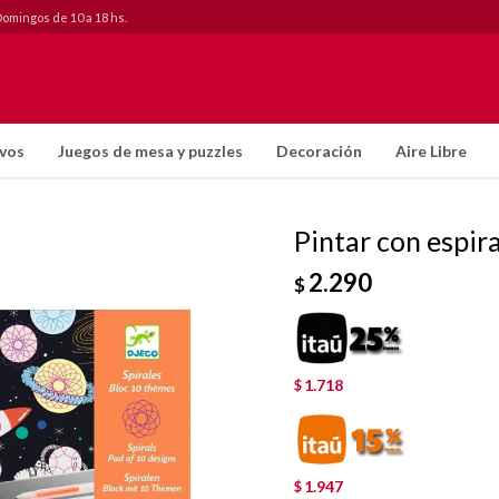
Domingos de 10 a 18 hs.
ivos
Juegos de mesa y puzzles
Decoración
Aire Libre
Pintar con espir
2.290
$
1.718
$
1.947
$