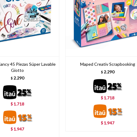
Fancy 45 Piezas Súper Lavable
Maped Creativ Scrapbooking
Giotto
2.290
$
2.290
$
1.718
$
1.718
$
1.947
$
1.947
$