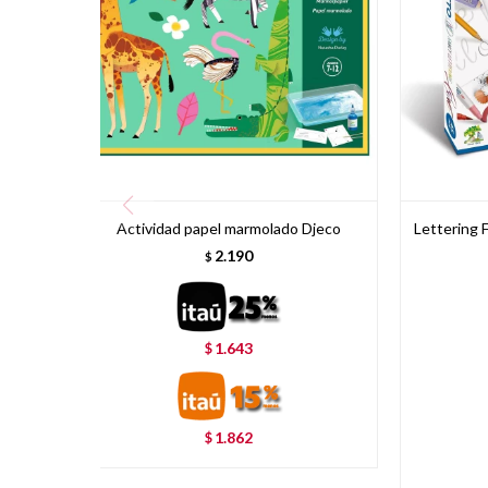
Actividad papel marmolado Djeco
Lettering 
2.190
$
1.643
$
1.862
$