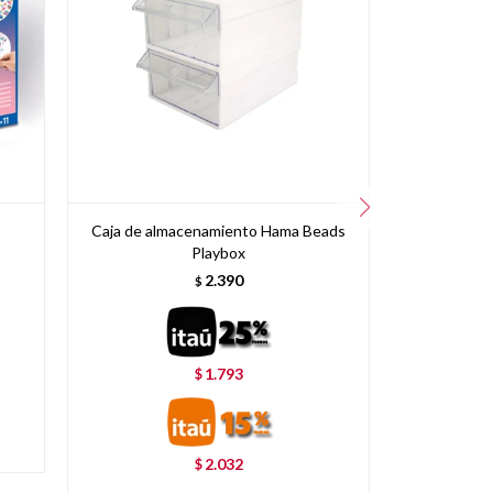
Caja de almacenamiento Hama Beads
Crea 12 an
Playbox
2.390
$
1.793
$
2.032
$