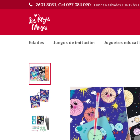
2601 3031, Cel 097 084 090
Lunes a sábados 10 a 19 hs. 
Edades
Juegos de imitación
Juguetes educat