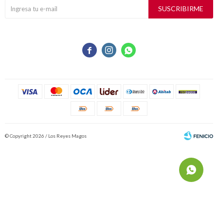
SUSCRIBIRME



© Copyright 2026 / Los Reyes Magos
Fenicio