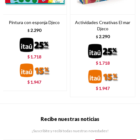
Pintura con esponja Djeco
Actividades Creativas El mar
Djeco
2.290
$
2.290
$
1.718
$
1.718
$
1.947
$
1.947
$
Recibe nuestras noticias
¡Suscribite y recibí todas nuestras novedades!