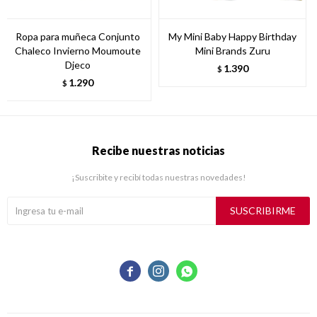
Ropa para muñeca Conjunto
My Mini Baby Happy Birthday
Chaleco Invierno Moumoute
Mini Brands Zuru
Djeco
1.390
$
1.290
$
Recibe nuestras noticias
¡Suscribite y recibí todas nuestras novedades!
SUSCRIBIRME


