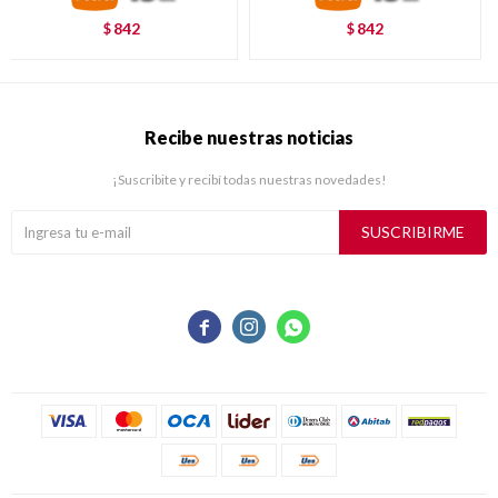
842
842
$
$
Recibe nuestras noticias
¡Suscribite y recibí todas nuestras novedades!
SUSCRIBIRME


