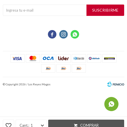
SUSCRIBIRME



© Copyright 2026 / Los Reyes Magos
Fenicio
1
COMPRAR