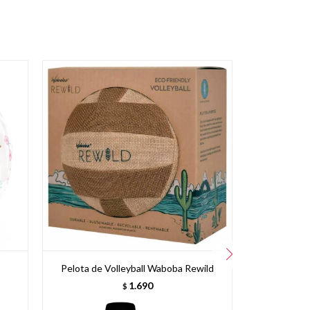
Pelota de Volleyball Waboba Rewild
Arco Re
Entr
1.690
$