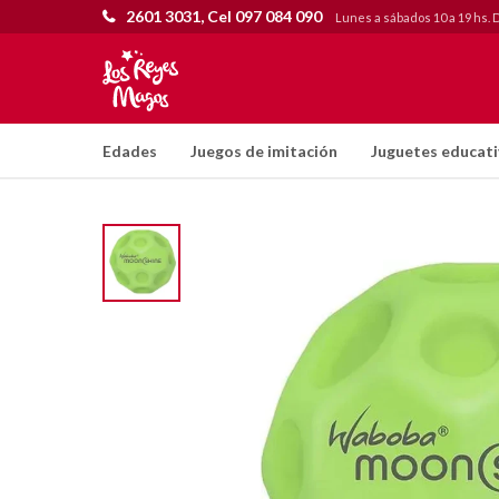
2601 3031, Cel 097 084 090
Lunes a sábados 10 a 19 hs. 
Edades
Juegos de imitación
Juguetes educat