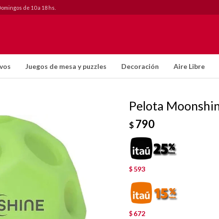
Domingos de 10 a 18 hs.
ivos
Juegos de mesa y puzzles
Decoración
Aire Libre
Pelota Moonshi
790
$
593
$
672
$