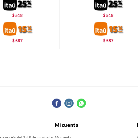
518
518
$
$
587
587
$
$



Mi cuenta
romoción del 3 al 8 de agosto de
Mi cuenta