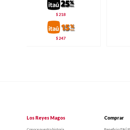
218
$
247
$
Los Reyes Magos
Comprar
Conoce nuestra historia.
Beneficio ITAÚ P