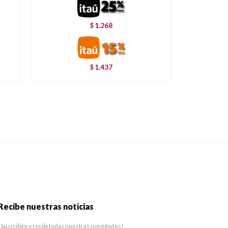
1.268
$
1.437
$
Recibe nuestras noticias
¡Suscribite y recibí todas nuestras novedades!