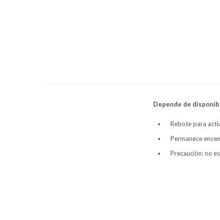
Depende de disponibi
Rebote para activ
Permanece encen
Precaución: no es