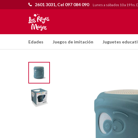
2601 3031, Cel 097 084 090
Lunes a sábados 10 a 19 hs. 
Edades
Juegos de imitación
Juguetes educat