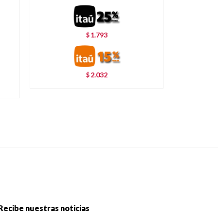
1.793
$
2.032
$
Recibe nuestras noticias