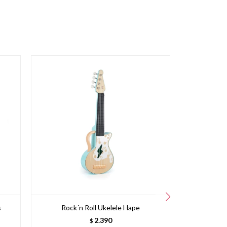
s
Rock´n Roll Ukelele Hape
Auricular
2.390
$