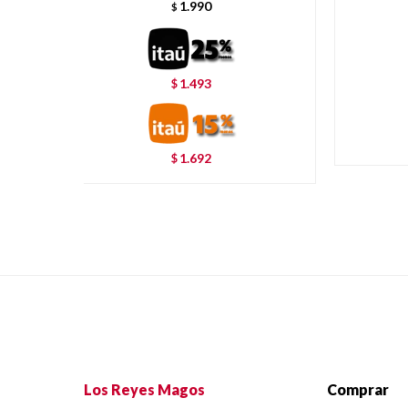
1.990
$
1.493
$
1.692
$
Los Reyes Magos
Comprar