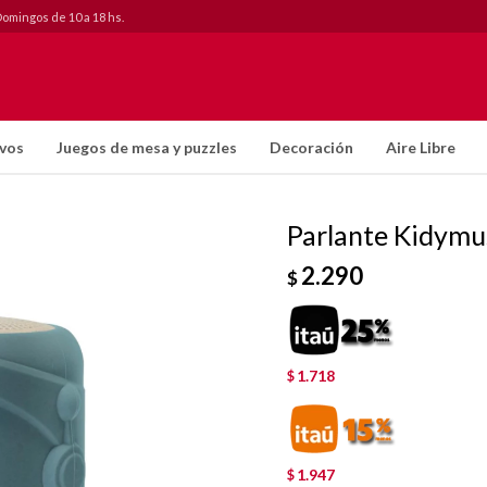
Domingos de 10 a 18 hs.
ivos
Juegos de mesa y puzzles
Decoración
Aire Libre
Parlante Kidymus
2.290
$
1.718
$
1.947
$