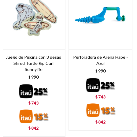
Juego de Piscina con 3 pesas
Perforadora de Arena Hape -
Shred Turtle Rip Curl
Azul
Sunnylife
990
$
990
$
743
$
743
$
842
$
842
$