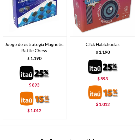
Juego de estrategia Magnetic
Click Habichuelas
Battle Chess
1.190
$
1.190
$
893
$
893
$
1.012
$
1.012
$