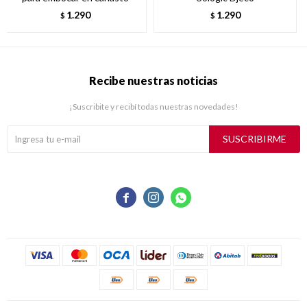
1.290
1.290
$
$
Recibe nuestras noticias
¡Suscribite y recibí todas nuestras novedades!
SUSCRIBIRME


