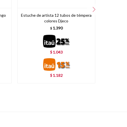
ingo
Estuche de artista 12 tubos de témpera
Pulseras
colores Djeco
1.390
$
1.043
$
1.182
$