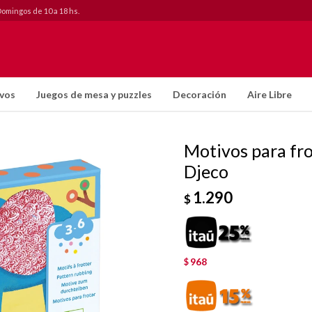
Domingos de 10 a 18 hs.
ivos
Juegos de mesa y puzzles
Decoración
Aire Libre
Motivos para fr
Djeco
1.290
$
968
$