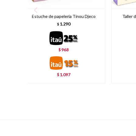
Estuche de papelería Tinou Djeco
Taller 
1.290
$
968
$
1.097
$