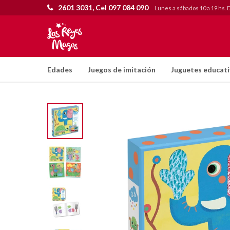
2601 3031, Cel 097 084 090
Lunes a sábados 10 a 19 hs. 
Edades
Juegos de imitación
Juguetes educat