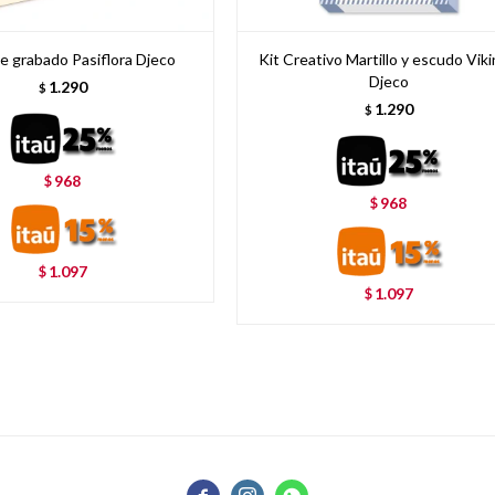
de grabado Pasiflora Djeco
Kit Creativo Martillo y escudo Vik
Djeco
1.290
$
1.290
$
968
$
968
$
1.097
$
1.097
$