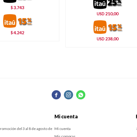
3.743
$
210,00
USD
4.242
$
238,00
USD



Mi cuenta
romoción del 3 al 8 de agosto de
Mi cuenta
Mis compras