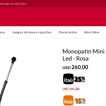
Domingos de 10 a 18 hs.
ivos
Juegos de mesa y puzzles
Decoración
Aire Libre
Monopatín Mini 
Led - Rosa
260,00
USD
195,00
USD