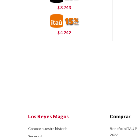
3.743
$
4.242
$
Los Reyes Magos
Comprar
Conoce nuestra historia.
Beneficio ITAÚ P
2026
Sucursal