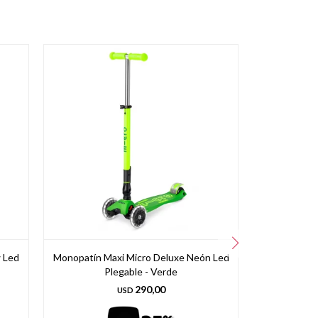
 Led
Monopatín Maxi Micro Deluxe Neón Led
Monopatín M
Plegable - Verde
P
290,00
USD