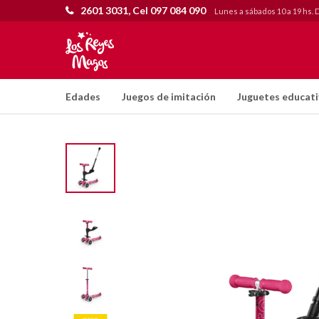
2601 3031, Cel 097 084 090
Lunes a sábados 10 a 19 hs. 
Edades
Juegos de imitación
Juguetes educat