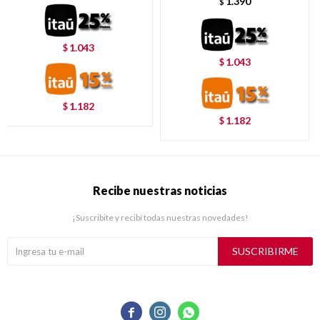
1.390
$
1.043
$
1.043
$
1.182
$
1.182
$
Recibe nuestras noticias
¡Suscribite y recibí todas nuestras novedades!
SUSCRIBIRME


