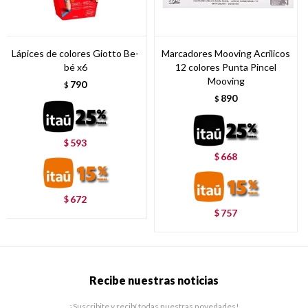
Lápices de colores Giotto Be-
Marcadores Mooving Acrilicos
bé x6
12 colores Punta Pincel
Mooving
790
$
890
$
593
$
668
$
672
$
757
$
Recibe nuestras noticias
¡Suscribite y recibí todas nuestras novedades!