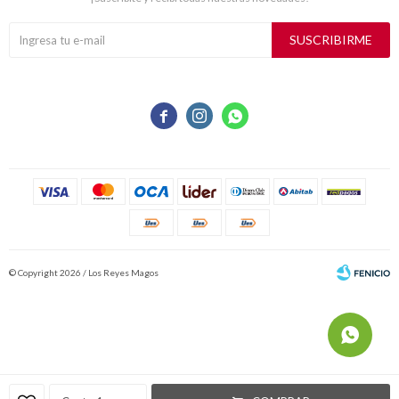
SUSCRIBIRME



© Copyright 2026 / Los Reyes Magos
Fenicio