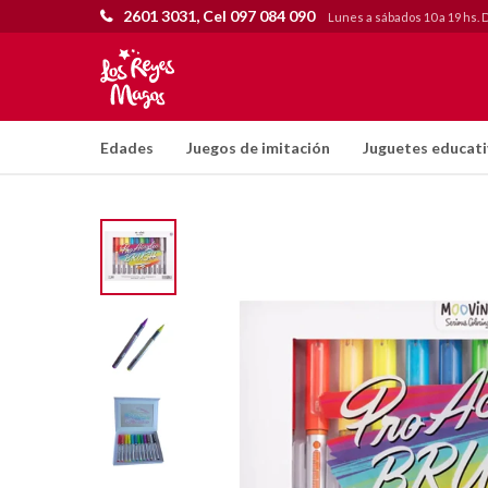
2601 3031, Cel 097 084 090
Lunes a sábados 10 a 19 hs. 
Edades
Juegos de imitación
Juguetes educat