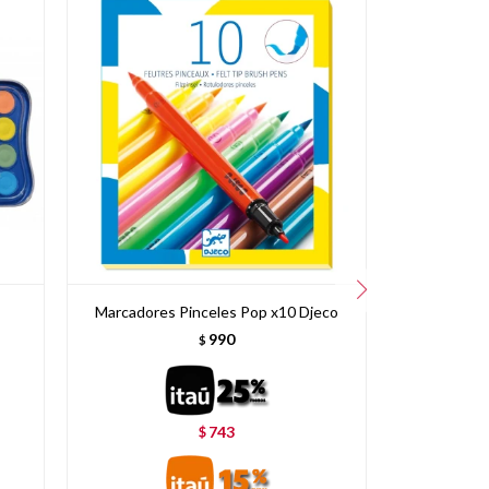
Marcadores Pinceles Pop x10 Djeco
Marcad
990
$
743
$