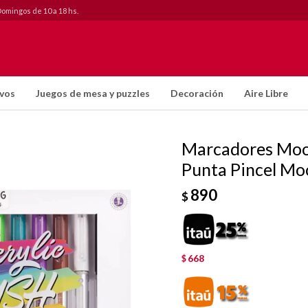
Domingos de 10 a 18 hs.
ivos
Juegos de mesa y puzzles
Decoración
Aire Libre
Marcadores Moov
Punta Pincel Mo
890
$
668
$