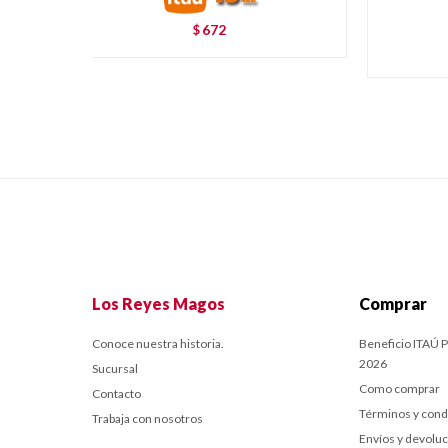
672
$
Los Reyes Magos
Comprar
Conoce nuestra historia.
Beneficio ITAÚ P
2026
Sucursal
Como comprar
Contacto
Términos y cond
Trabaja con nosotros
Envíos y devolu