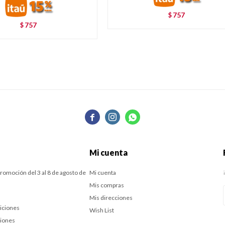
757
$
757
$



Mi cuenta
romoción del 3 al 8 de agosto de
Mi cuenta
Mis compras
Mis direcciones
iciones
Wish List
ciones