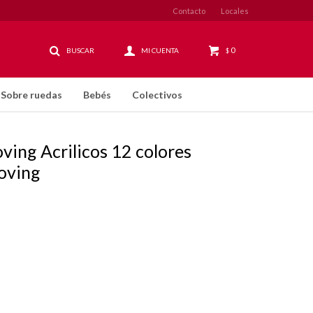
Contacto
Locales
0
$
Sobre ruedas
Bebés
Colectivos
ing Acrilicos 12 colores
oving