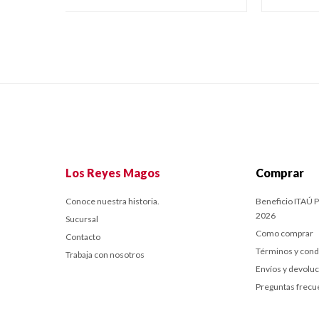
Los Reyes Magos
Comprar
Conoce nuestra historia.
Beneficio ITAÚ P
2026
Sucursal
Como comprar
Contacto
Términos y cond
Trabaja con nosotros
Envíos y devolu
Preguntas frecu