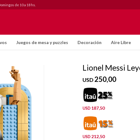
Domingos de 10 a 18 hs.
ivos
Juegos de mesa y puzzles
Decoración
Aire Libre
Lionel Messi Ley
250,00
USD
187,50
USD
212,50
USD