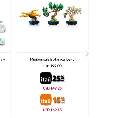
na y
Minibonsáis Botanical Lego
Coche McLa
199,00
USD
149,25
USD
169,15
USD