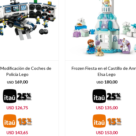
e Modificación de Coches de
Frozen Fiesta en el Castillo de An
Policía Lego
Elsa Lego
169,00
180,00
USD
USD
126,75
135,00
USD
USD
143,65
153,00
USD
USD