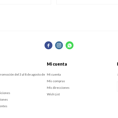



Mi cuenta
romoción del 3 al 8 de agosto de
Mi cuenta
Mis compras
Mis direcciones
iciones
Wish List
ciones
entes