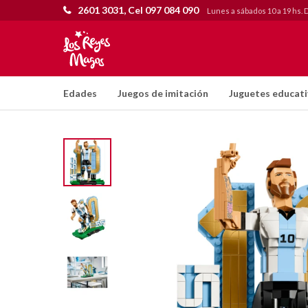
2601 3031, Cel 097 084 090
Lunes a sábados 10 a 19 hs. 
Edades
Juegos de imitación
Juguetes educat