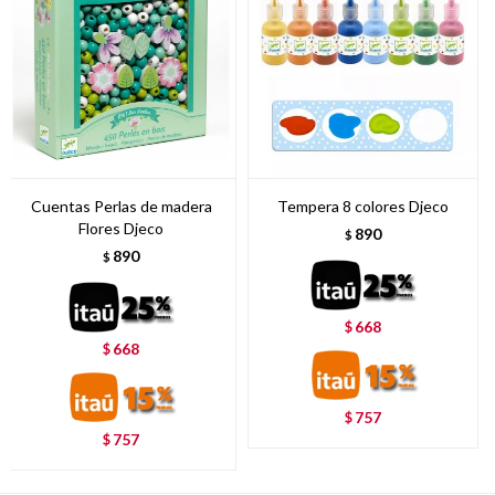
Cuentas Perlas de madera
Tempera 8 colores Djeco
Flores Djeco
890
$
890
$
668
$
668
$
757
$
757
$