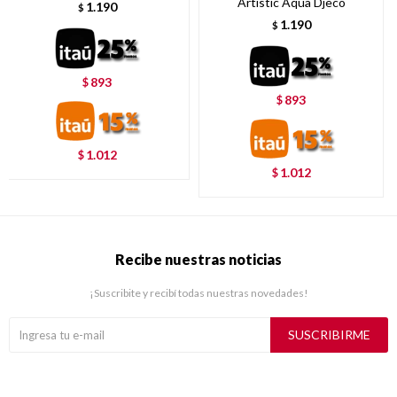
Artistic Aqua Djeco
1.190
$
1.190
$
893
$
893
$
1.012
$
1.012
$
Recibe nuestras noticias
¡Suscribite y recibí todas nuestras novedades!
SUSCRIBIRME