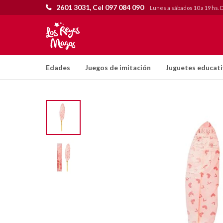
2601 3031, Cel 097 084 090
Lunes a sábados 10 a 19 hs. 
Edades
Juegos de imitación
Juguetes educat