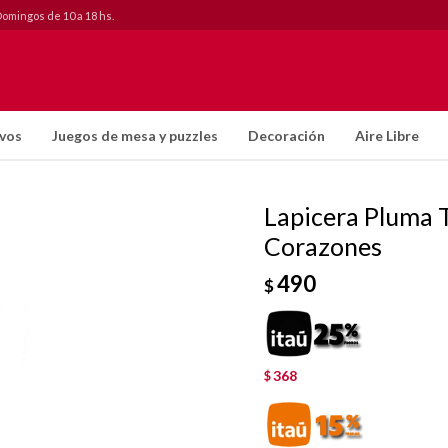
Domingos de 10 a 18 hs.
ivos
Juegos de mesa y puzzles
Decoración
Aire Libre
Lapicera Pluma 
Corazones
490
$
368
$