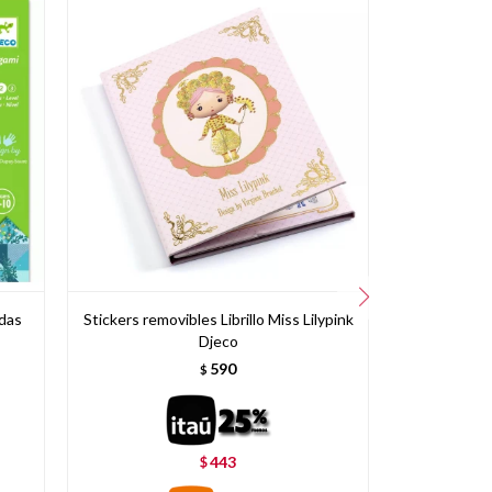
ndas
Stickers removibles Librillo Miss Lilypink
Stickers remo
Djeco
590
$
443
$