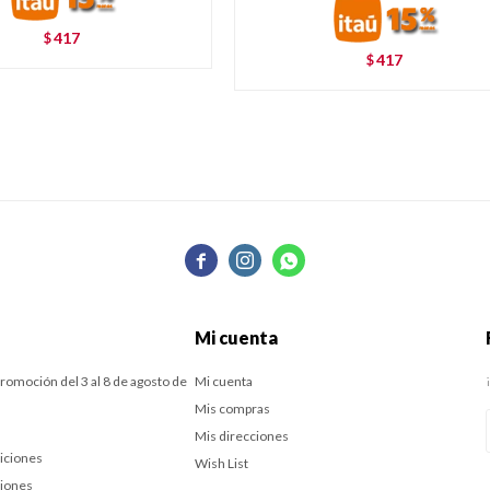
417
$
417
$



Mi cuenta
romoción del 3 al 8 de agosto de
Mi cuenta
Mis compras
Mis direcciones
iciones
Wish List
ciones