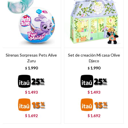
Sirenas Sorpresas Pets Alive
Set de creación Mi casa Olive
Zuru
Djeco
1.990
1.990
$
$
1.493
1.493
$
$
1.692
1.692
$
$