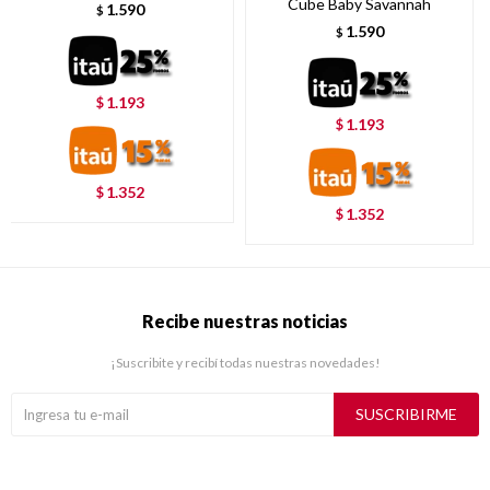
Cube Baby Savannah
1.590
$
1.590
$
1.193
$
1.193
$
1.352
$
1.352
$
Recibe nuestras noticias
¡Suscribite y recibí todas nuestras novedades!
SUSCRIBIRME