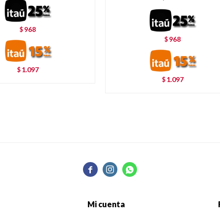
968
$
968
$
1.097
$
1.097
$



Mi cuenta