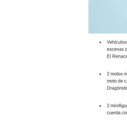
Vehículos 
escenas d
El Renace
2 motos n
moto de c
Dragónido
2 minifig
cuenta co