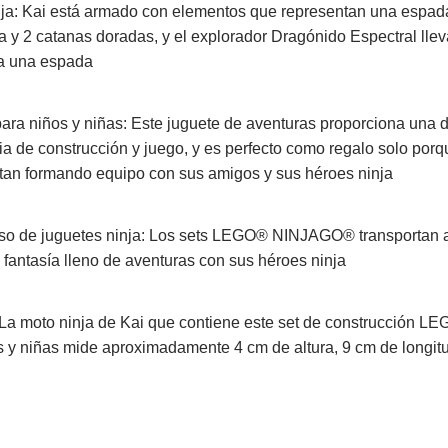
ja: Kai está armado con elementos que representan una espad
da y 2 catanas doradas, y el explorador Dragónido Espectral lle
a una espada
para niños y niñas: Este juguete de aventuras proporciona una d
ia de construcción y juego, y es perfecto como regalo solo por
utan formando equipo con sus amigos y sus héroes ninja
so de juguetes ninja: Los sets LEGO® NINJAGO® transportan a
fantasía lleno de aventuras con sus héroes ninja
La moto ninja de Kai que contiene este set de construcción L
s y niñas mide aproximadamente 4 cm de altura, 9 cm de longit