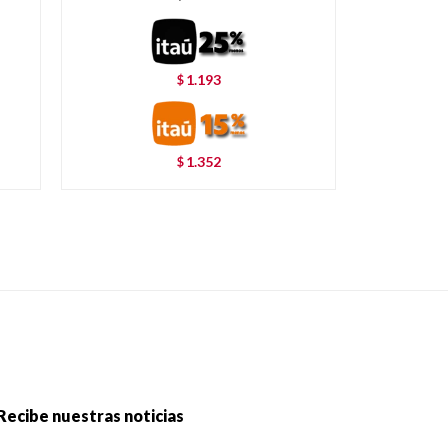
1.193
$
1.352
$
Recibe nuestras noticias