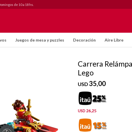
Domingos de 10 a 18 hs.
ivos
Juegos de mesa y puzzles
Decoración
Aire Libre
Carrera Relámpa
Lego
35,00
USD
26,25
USD