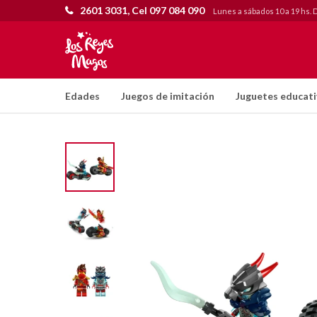
2601 3031, Cel 097 084 090
Lunes a sábados 10 a 19 hs. 
Edades
Juegos de imitación
Juguetes educat