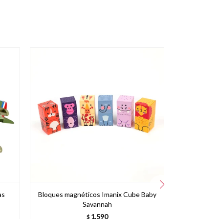
as
Bloques magnéticos Imanix Cube Baby
Imabri
Savannah
1.590
$