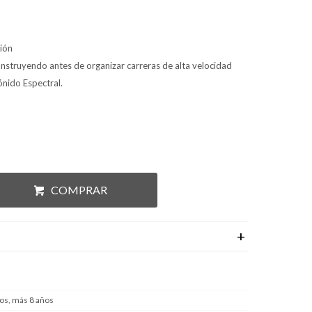
ción
construyendo antes de organizar carreras de alta velocidad
ónido Espectral.
COMPRAR
os, más 8 años