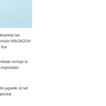
erpretar las
levisión NINJAGO®:
 Kai
ombate incluye la
 explorador
e juguete, el set
pectral