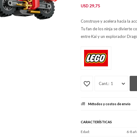
29,75
USD
Construye y acelera hacia la ac
Tu fan de los ninja se divierte 
entre Kai y un explorador Drag
1
Métodos y costos de envío
CARACTERÍSTICAS
Edad
6-8 añ