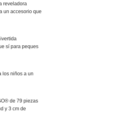
a reveladora
va un accesorio que
ivertida
que sí para peques
 los niños a un
EGO® de 79 piezas
ud y 3 cm de