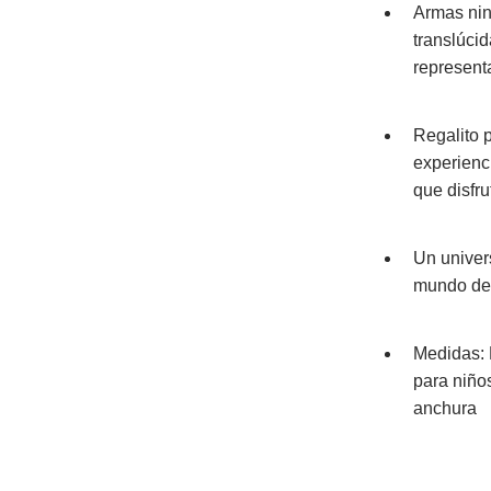
Armas nin
translúci
represent
Regalito 
experienc
que disfr
Un univer
mundo de 
Medidas: 
para niño
anchura