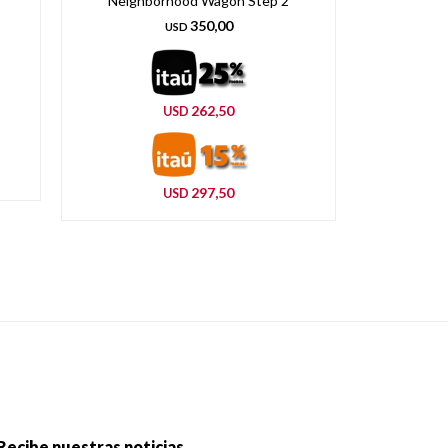
Neighborhood Wagon Step 2
350,00
USD
262,50
USD
297,50
USD
Recibe nuestras noticias