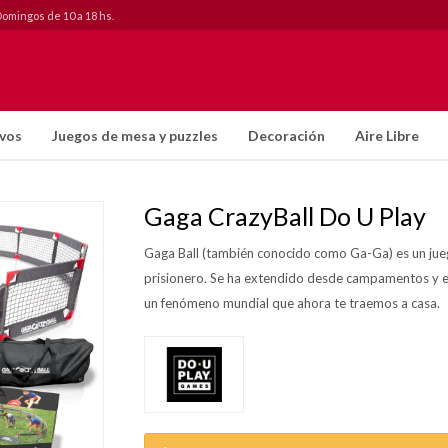
Domingos de 10 a 18 hs.
ivos
Juegos de mesa y puzzles
Decoración
Aire Libre
Gaga CrazyBall Do U Play
Gaga Ball (también conocido como Ga-Ga) es un jueg
prisionero. Se ha extendido desde campamentos y es
un fenómeno mundial que ahora te traemos a casa.