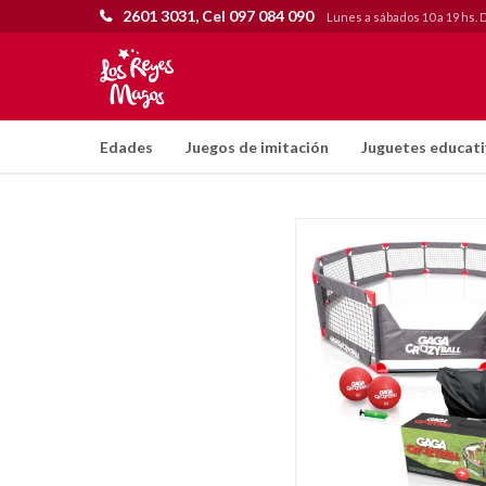
2601 3031, Cel 097 084 090
Lunes a sábados 10 a 19 hs. 
Edades
Juegos de imitación
Juguetes educat