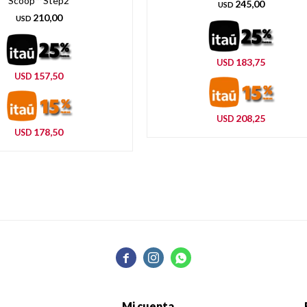
Scoop™ Step2
245,00
USD
210,00
USD
183,75
USD
157,50
USD
208,25
USD
178,50
USD



Mi cuenta