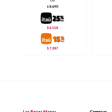
cm
8.690
$
6.518
$
7.387
$
Los Reyes Magos
Comprar