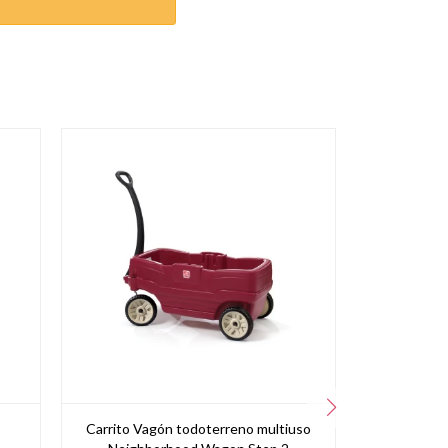
Carrito Vagón todoterreno multiuso
RED DE 