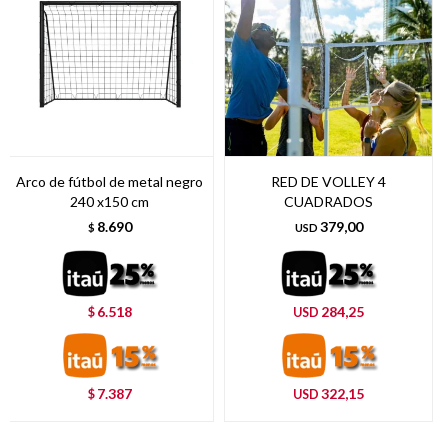
Arco de fútbol de metal negro
RED DE VOLLEY 4
240 x150 cm
CUADRADOS
8.690
379,00
$
USD
6.518
284,25
$
USD
7.387
322,15
$
USD