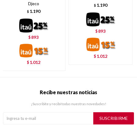
Djeco
1.190
$
1.190
$
893
$
893
$
1.012
$
1.012
$
Recibe nuestras noticias
¡Suscribite y recibí todas nuestras novedades!
SUSCRIBIRME