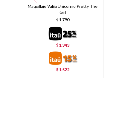
Maquillaje Valija Unicornio Pretty The
Girl
1.790
$
1.343
$
1.522
$