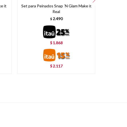
e it
Set para Peinados Snap ´N Glam Make it
Maquill
Real
2.490
$
1.868
$
2.117
$