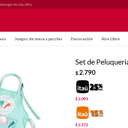
Domingos de 10 a 18 hs.
ivos
Juegos de mesa y puzzles
Decoración
Aire Libre
Set de Peluquer
2.790
$
2.093
$
2.372
$