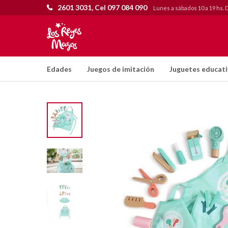
2601 3031, Cel 097 084 090
Lunes a sábados 10 a 19 hs. 
Edades
Juegos de imitación
Juguetes educat