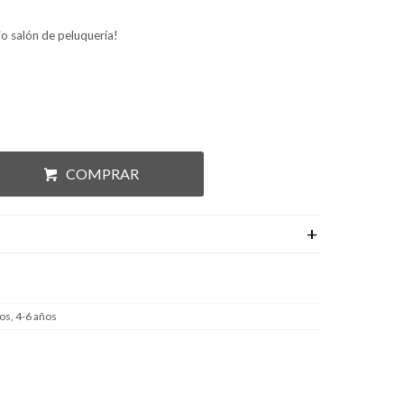
io salón de peluquería!
COMPRAR
os, 4-6 años