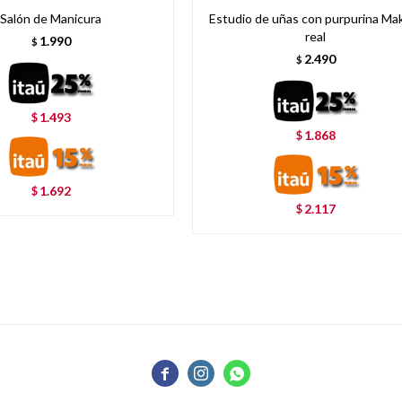
Salón de Manicura
Estudio de uñas con purpurina Mak
real
1.990
$
2.490
$
1.493
$
1.868
$
1.692
$
2.117
$


