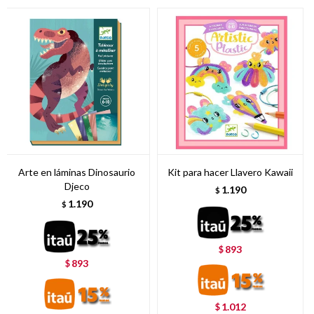
Arte en láminas Dinosaurio
Kit para hacer Llavero Kawaii
Djeco
1.190
$
1.190
$
893
$
893
$
1.012
$