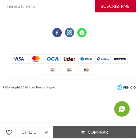
SUSCRIBIRME



© Copyright 2026 / Los Reyes Magos
Fenicio
1
COMPRAR