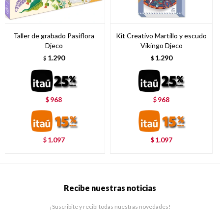
Taller de grabado Pasiflora
Kit Creativo Martillo y escudo
Djeco
Vikingo Djeco
1.290
1.290
$
$
968
968
$
$
1.097
1.097
$
$
Recibe nuestras noticias
¡Suscribite y recibí todas nuestras novedades!