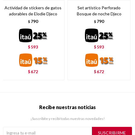
Actividad de stickers de gatos
Set artístico Perforado
adorables de Elodie Djeco
Bosque de noche Djeco
790
790
$
$
593
593
$
$
672
672
$
$
Recibe nuestras noticias
¡Suscribite y recibí todas nuestras novedades!
SUSCRIBIRME