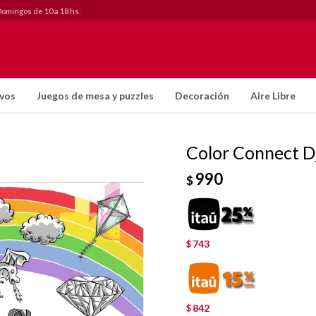
Domingos de 10 a 18 hs.
ivos
Juegos de mesa y puzzles
Decoración
Aire Libre
Color Connect D
990
$
743
$
842
$