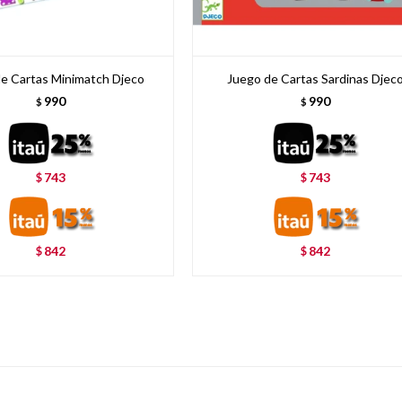
e Cartas Minimatch Djeco
Juego de Cartas Sardinas Djec
990
990
$
$
743
743
$
$
842
842
$
$