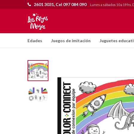
2601 3031, Cel 097 084 090
Lunes a sábados 10 a 19 hs. 
Edades
Juegos de imitación
Juguetes educat