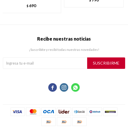
$
690
$
Recibe nuestras noticias
¡Suscribite y recibí todas nuestras novedades!
SUSCRIBIRME


