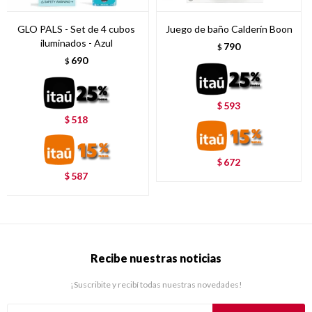
GLO PALS - Set de 4 cubos
Juego de baño Calderín Boon
iluminados - Azul
790
$
690
$
593
$
518
$
672
$
587
$
Recibe nuestras noticias
¡Suscribite y recibí todas nuestras novedades!