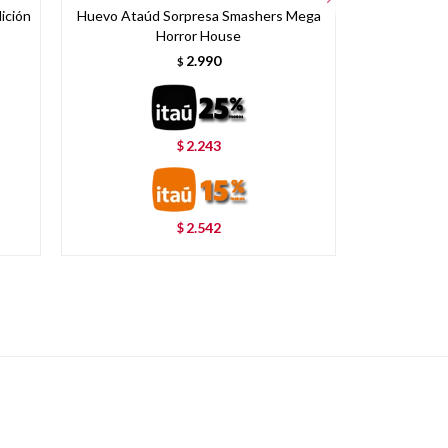
ición
Huevo Ataúd Sorpresa Smashers Mega
Animales sa
Horror House
2.990
$
2.243
$
2.542
$