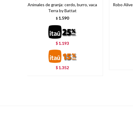
Animales de granja: cerdo, burro, vaca
Robo Alive
Terra by Battat
1.590
$
1.193
$
1.352
$