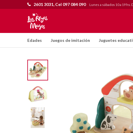
2601 3031, Cel 097 084 090
Lunes a sábados 10 a 19 hs. 
Edades
Juegos de imitación
Juguetes educat