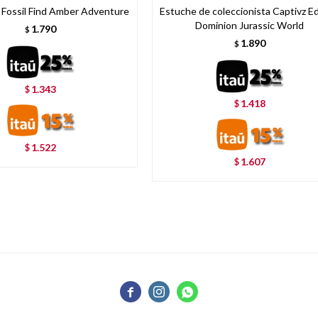
 Fossil Find Amber Adventure
Estuche de coleccionista Captivz Ed
Dominion Jurassic World
1.790
$
1.890
$
1.343
$
1.418
$
1.522
$
1.607
$


