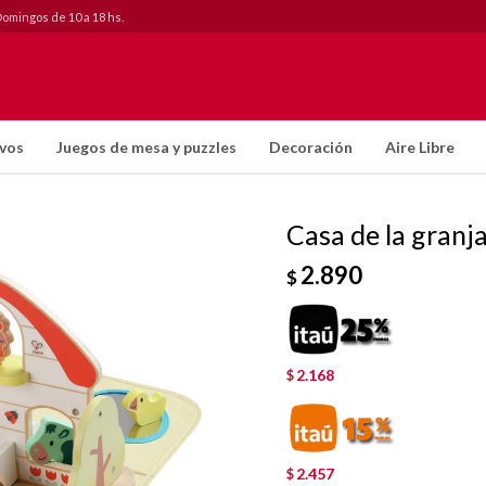
Domingos de 10 a 18 hs.
ivos
Juegos de mesa y puzzles
Decoración
Aire Libre
Casa de la granj
2.890
$
2.168
$
2.457
$