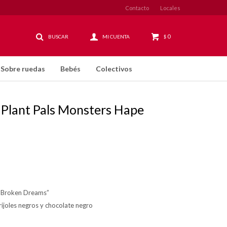
Contacto
Locales
0
$
Sobre ruedas
Bebés
Colectivos
 Plant Pals Monsters Hape
f Broken Dreams”
rijoles negros y chocolate negro