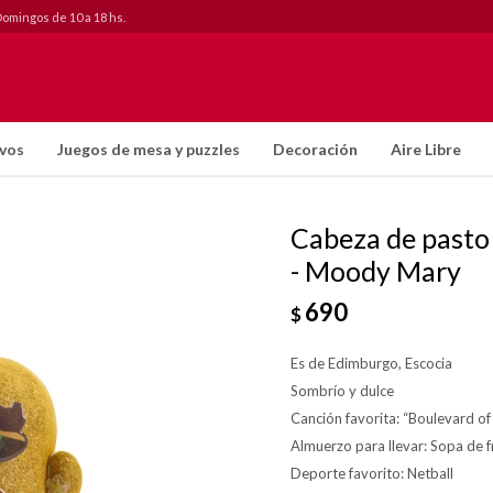
Domingos de 10 a 18 hs.
ivos
Juegos de mesa y puzzles
Decoración
Aire Libre
Cabeza de pasto
- Moody Mary
690
$
Es de Edimburgo, Escocia
Sombrío y dulce
Canción favorita: “Boulevard o
Almuerzo para llevar: Sopa de f
Deporte favorito: Netball