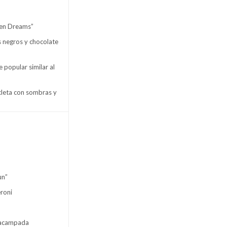
ken Dreams”
s negros y chocolate
 popular similar al
icleta con sombras y
un”
eroni
y acampada