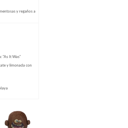
ormentosas y regaños a
: “As It Was”
cate y limonada con
 playa