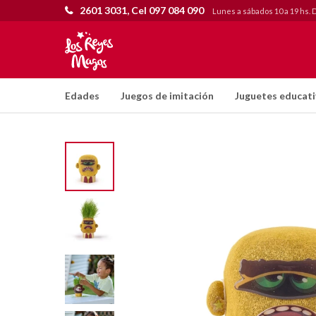
2601 3031, Cel 097 084 090
Lunes a sábados 10 a 19 hs. 
Edades
Juegos de imitación
Juguetes educat