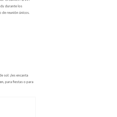
ddy durante los
o de reunión únicos.
de sol: ¡les encanta
n, para fiestas o para