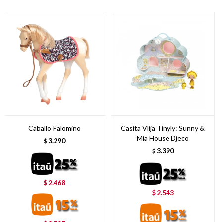
Caballo Palomino
Casita Vlija Tinyly: Sunny &
Mia House Djeco
3.290
$
3.390
$
2.468
$
2.543
$