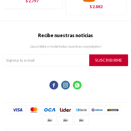
2.797
$
2.882
$
Recibe nuestras noticias
¡Suscribite y recibí todas nuestras novedades!
SUSCRIBIRME


