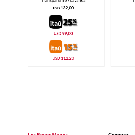
Transparente / Lavanda
T
132,00
USD
99,00
USD
112,20
USD
Los Reyes Magos
Comprar