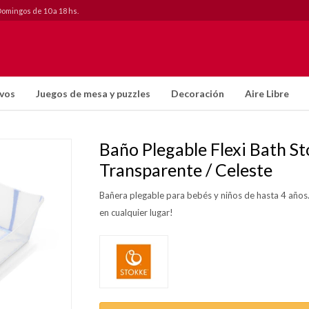
Domingos de 10 a 18 hs.
ivos
Juegos de mesa y puzzles
Decoración
Aire Libre
Baño Plegable Flexi Bath S
Transparente / Celeste
Bañera plegable para bebés y niños de hasta 4 años.
en cualquier lugar!