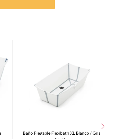
e
Baño Plegable Flexibath XL Blanco / Gris
Baño 