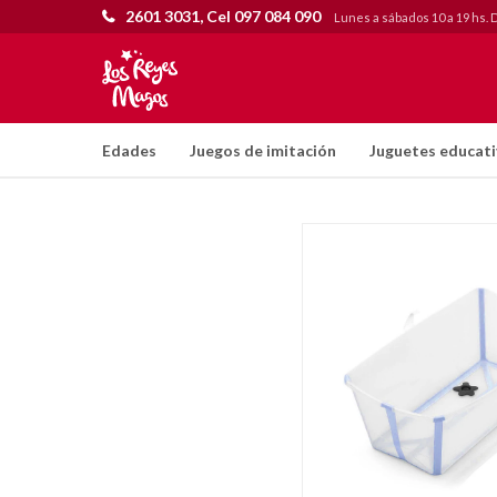
2601 3031, Cel 097 084 090
Lunes a sábados 10 a 19 hs. 
Edades
Juegos de imitación
Juguetes educat