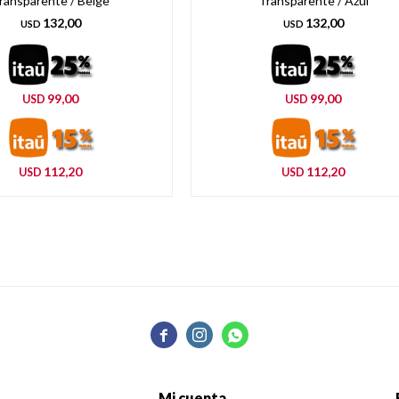
ransparente / Beige
Transparente / Azul
132,00
132,00
USD
USD
99,00
99,00
USD
USD
112,20
112,20
USD
USD



Mi cuenta