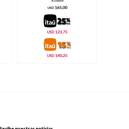
Stokke
Transp
165,00
USD
123,75
USD
140,25
USD
Recibe nuestras noticias